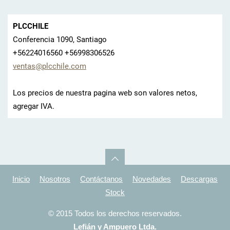
PLCCHILE
Conferencia 1090, Santiago
+56224016560 +56998306526
ventas@p
lcchile.
com
Los precios de nuestra pagina web son valores netos,
agregar IVA.
Inicio
Nosotros
Contáctanos
Novedades
Descargas
Stock
© 2015 Todos los derechos reservados.
Lefián y Ampuero Ltda.