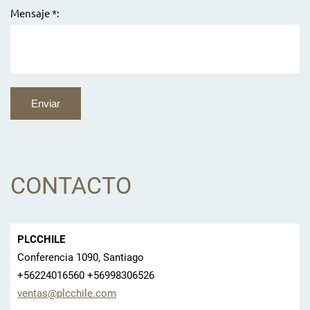
Mensaje *:
CONTACTO
PLCCHILE
Conferencia 1090, Santiago
+56224016560 +56998306526
ventas@p
lcchile.
com