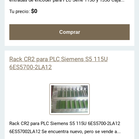
entradas de encoder para PLC Serie 115U y 135U Caja...
$0
Tu precio:
Rack CR2 para PLC Siemens S5 115U
6ES5700-2LA12
Rack CR2 para PLC Siemens S5 115U 6ES5700-2LA12
6ES57002LA12 Se encuentra nuevo, pero se vende a...