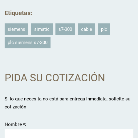
Etiquetas
:
siemens
simatic
s7-300
cable
plc
plc siemens s7-300
PIDA SU COTIZACIÓN
Si lo que necesita no está para entrega inmediata, solicite su
cotización
Nombre *: