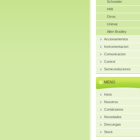
Schneider
HMI
Otros
Unimat
Allen Bradley
Accionamientos
Instrumentacion
Comunicacion
Control
Semiconductores
MENÚ
Inicio
Nosotros
Contáctanos
Novedades
Descargas
Stock