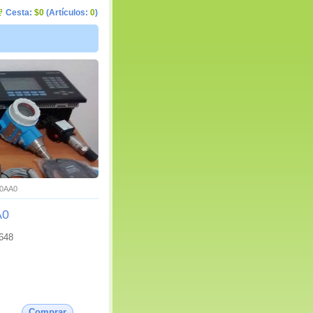
Cesta:
$0
(Artículos:
0
)
-0AA0
A0
648
Comprar