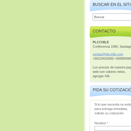
BUSCAR EN EL SIT
CONTACTO
PLCCHILE
Conferencia 1090, Santiag
ventas@p
lcchile.
com
+56224016560 +56998306
Los precios de nuestra pa
web son valores netos,
agregar IVA.
PIDA SU COTIZACI
Si lo que necesita no está
para entrega inmediata,
solicite su cotización
Nombre *