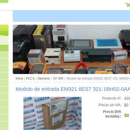
Inicio
|
PLC's
|
Siemens
|
S7-300
|
Modulo de entrada EM321 6ES7 321-1BH02
Modulo de entrada EM321 6ES7 321-1BH02-0A
AD
Producto nº:
$0
Precio sin IVA:
Precio (IVA
$0
incluido).: