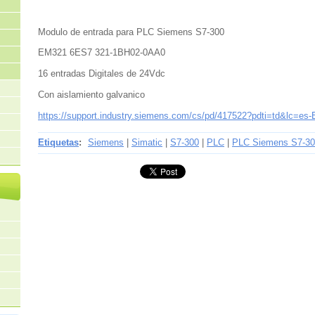
Modulo de entrada para PLC Siemens S7-300
EM321 6ES7 321-1BH02-0AA0
16 entradas Digitales de 24Vdc
Con aislamiento galvanico
https://support.industry.siemens.com/cs/pd/417522?pdti=td&lc=es
Etiquetas
:
Siemens
|
Simatic
|
S7-300
|
PLC
|
PLC Siemens S7-3