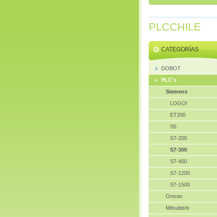
PLCCHILE
CATEGORÍAS
DOBOT
PLC's
Siemens
LOGO!
ET200
S5
S7-200
S7-300
S7-400
S7-1200
S7-1500
Omron
Mitsubishi