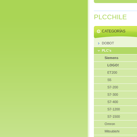
PLCCHILE
CATEGORÍAS
DOBOT
PLC's
Siemens
LOGO!
ET200
S5
S7-200
S7-300
S7-400
S7-1200
S7-1500
Omron
Mitsubishi