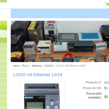
Inicio
|
PLC's
|
Siemens
|
LOGO!
|
LOGO V8 Ethernet 12/24
LOGO V8 Ethernet 12/24
AD
Producto nº:
$0
Precio sin IVA:
Precio (IVA
$0
incluido).: