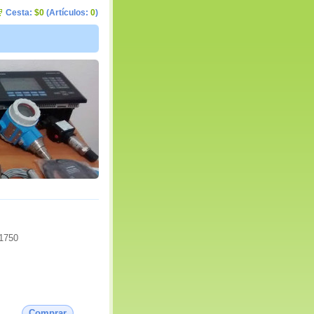
Cesta:
$0
(Artículos:
0
)
1750
Comprar