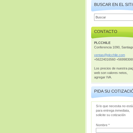
BUSCAR EN EL SIT
CONTACTO
PLCCHILE
Conferencia 1090, Santiag
ventas@p
lcchile.
com
+56224016560 +56998306
Los precios de nuestra pa
web son valores netos,
agregar IVA.
PIDA SU COTIZACI
Si lo que necesita no está
para entrega inmediata,
solicite su cotización
Nombre *