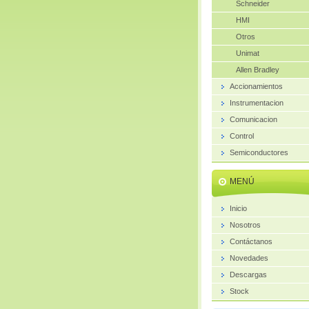
Schneider
HMI
Otros
Unimat
Allen Bradley
Accionamientos
Instrumentacion
Comunicacion
Control
Semiconductores
MENÚ
Inicio
Nosotros
Contáctanos
Novedades
Descargas
Stock