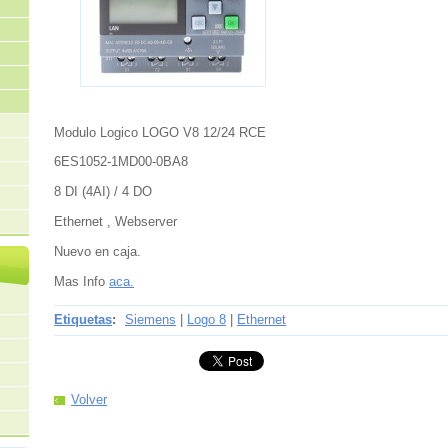
Modulo Logico LOGO V8 12/24 RCE
6ES1052-1MD00-0BA8
8 DI (4AI) / 4 DO
Ethernet , Webserver
Nuevo en caja.
Mas Info
aca.
Etiquetas
:
Siemens
|
Logo 8
|
Ethernet
Volver