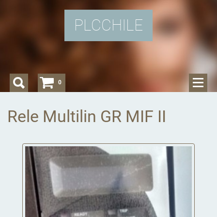
PLCCHILE
0
Rele Multilin GR MIF II