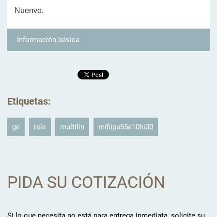
Nuenvo.
Información básica
Etiquetas
:
ge
rele
multilin
mifiipa55e10hi00
PIDA SU COTIZACIÓN
Si lo que necesita no está para entrega inmediata, solicite su