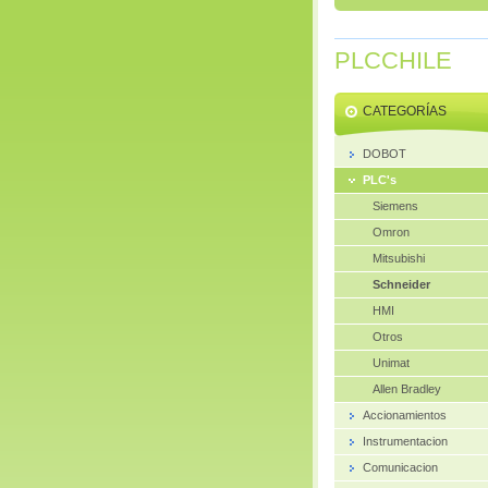
PLCCHILE
CATEGORÍAS
DOBOT
PLC's
Siemens
Omron
Mitsubishi
Schneider
HMI
Otros
Unimat
Allen Bradley
Accionamientos
Instrumentacion
Comunicacion