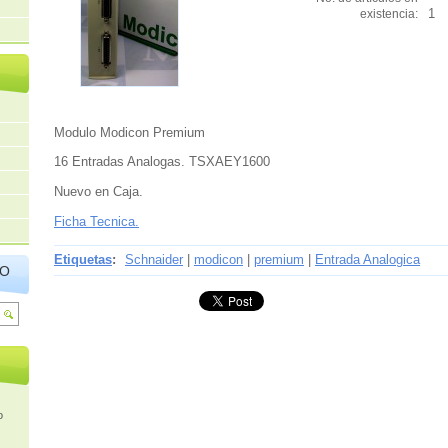
1
existencia:
Modulo Modicon Premium
16 Entradas Analogas. TSXAEY1600
Nuevo en Caja.
Ficha Tecnica.
Etiquetas
:
Schnaider
|
modicon
|
premium
|
Entrada Analogica
IO
o