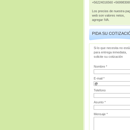
+56224016560 +56998306
Los precios de nuestra pa
web son valores netos,
agregar IVA.
PIDA SU COTIZACI
Si lo que necesita no está
para entrega inmediata,
solicite su cotización
Nombre *
E-mail *
Telefono
Asunto *
Mensaje *