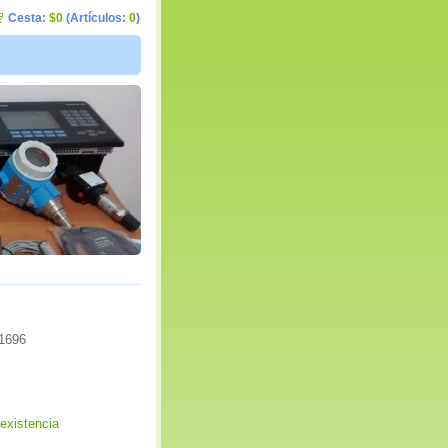
Cesta:
$0
(Artículos:
0
)
1696
existencia