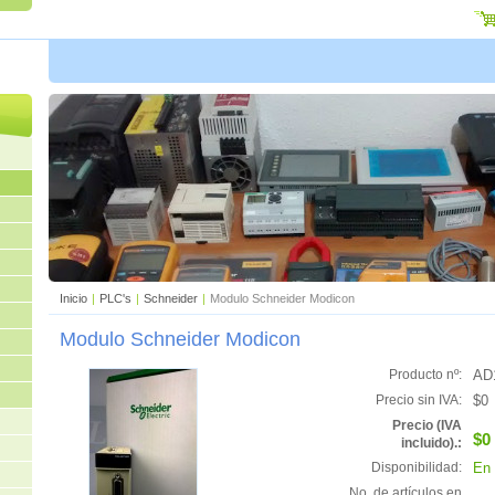
Inicio
|
PLC's
|
Schneider
|
Modulo Schneider Modicon
Modulo Schneider Modicon
AD
Producto nº:
$0
Precio sin IVA:
Precio (IVA
$0
incluido).:
En 
Disponibilidad:
No. de artículos en