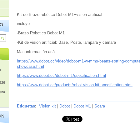
Kit de Brazo robótico Dobot M1+vision artificial
incluye:
IO
-Brazo Robotico Dobot M1
-Kit de vision artificial: Base, Poste, lampara y camara
Mas información acá:
https://www.dobot.cc/video/dobot-m1-w-mms-beans-sorting-computer
showcase.html
o
https://www.dobot.cc/dobot-m1/specification.html
526
https://www.dobot.cc/products/robot-vision-kit-specification.html
gina
Etiquetas
:
Vision kit
|
Dobot
|
Dobot M1
|
Scara
ÓN