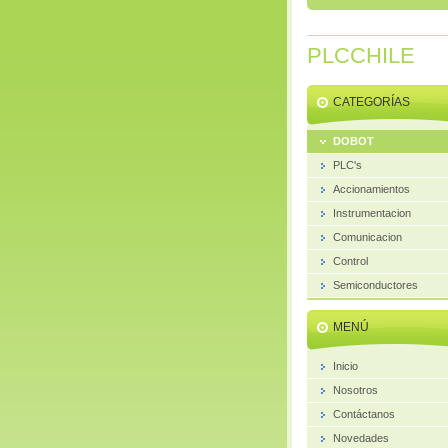
PLCCHILE
CATEGORÍAS
DOBOT
PLC's
Accionamientos
Instrumentacion
Comunicacion
Control
Semiconductores
MENÚ
Inicio
Nosotros
Contáctanos
Novedades