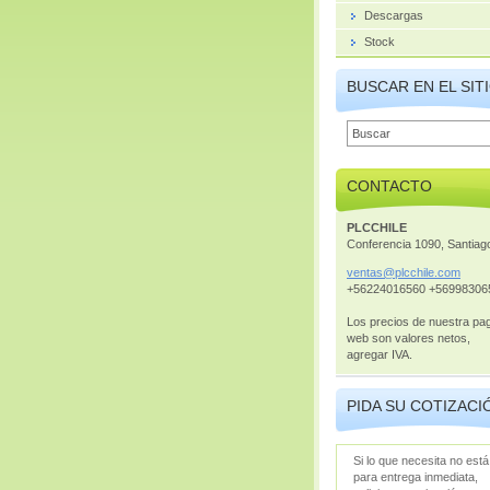
Descargas
Stock
BUSCAR EN EL SIT
CONTACTO
PLCCHILE
Conferencia 1090, Santiag
ventas@p
lcchile.
com
+56224016560 +56998306
Los precios de nuestra pa
web son valores netos,
agregar IVA.
PIDA SU COTIZACI
Si lo que necesita no está
para entrega inmediata,