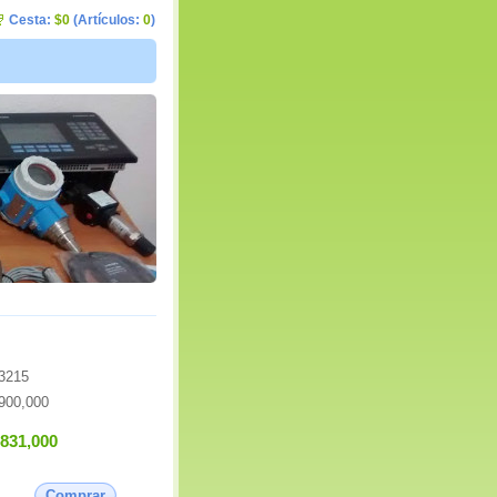
Cesta:
$0
(Artículos:
0
)
3215
900,000
,831,000
Comprar