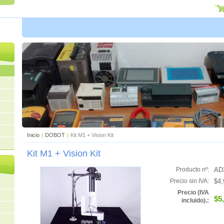
Inicio
|
DOBOT
|
Kit M1 + Vision Kit
Kit M1 + Vision Kit
AD
Producto nº:
$4,
Precio sin IVA:
Precio (IVA
$5
incluido).: