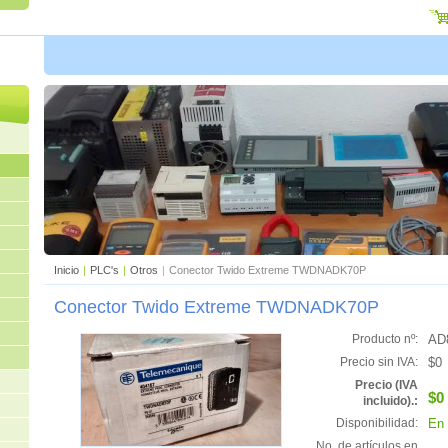
Inicio
|
PLC's
|
Otros
|
Conector Twido Extreme TWDNADK70P
Conector Twido Extreme TWDNADK70P
AD
Producto nº:
$0
Precio sin IVA:
Precio (IVA
$0
incluido).:
En 
Disponibilidad:
No. de artículos en