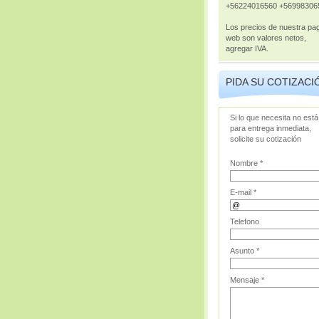
+56224016560 +56998306
Los precios de nuestra pa
web son valores netos,
agregar IVA.
PIDA SU COTIZACI
Si lo que necesita no está
para entrega inmediata,
solicite su cotización
Nombre *
E-mail *
Telefono
Asunto *
Mensaje *