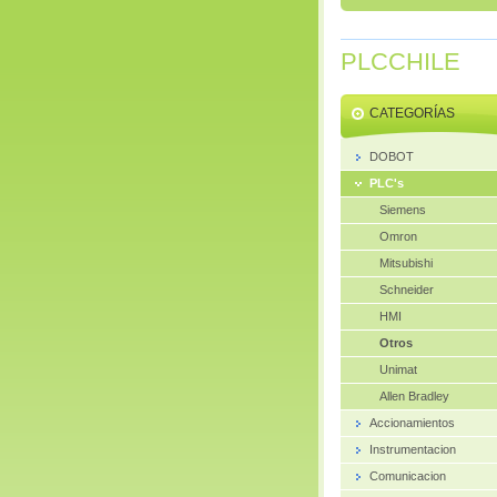
PLCCHILE
CATEGORÍAS
DOBOT
PLC's
Siemens
Omron
Mitsubishi
Schneider
HMI
Otros
Unimat
Allen Bradley
Accionamientos
Instrumentacion
Comunicacion