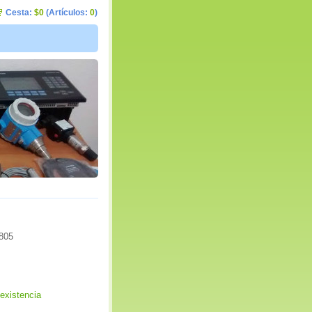
Cesta:
$0
(Artículos:
0
)
805
existencia